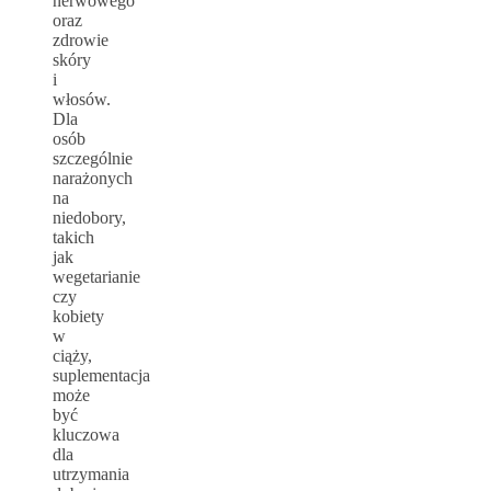
nerwowego
oraz
zdrowie
skóry
i
włosów.
Dla
osób
szczególnie
narażonych
na
niedobory,
takich
jak
wegetarianie
czy
kobiety
w
ciąży,
suplementacja
może
być
kluczowa
dla
utrzymania