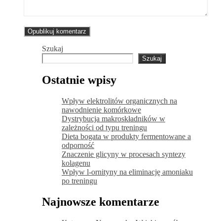
Szukaj
Szukaj
Ostatnie wpisy
Wpływ elektrolitów organicznych na
nawodnienie komórkowe
Dystrybucja makroskładników w
zależności od typu treningu
Dieta bogata w produkty fermentowane a
odporność
Znaczenie glicyny w procesach syntezy
kolagenu
Wpływ l-ornityny na eliminację amoniaku
po treningu
Najnowsze komentarze