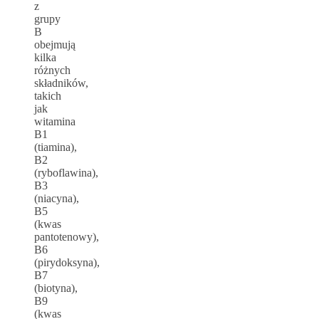
z
grupy
B
obejmują
kilka
różnych
składników,
takich
jak
witamina
B1
(tiamina),
B2
(ryboflawina),
B3
(niacyna),
B5
(kwas
pantotenowy),
B6
(pirydoksyna),
B7
(biotyna),
B9
(kwas