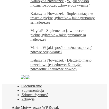
Katarzyna Nowaczek
-
W jaki sposób
można rozpocząć zdrowe odżywianie?
Katarzyna Nowaczek
-
Suplementacja w
trosce o piękną sylwetkę – jakie preparaty
są najlepsze?
MagdaP
-
Suplementacja w trosce o
piękną sylwetkę – jakie preparaty są
najlepsze?
Marta
-
W jaki sposób można rozpocząć
zdrowe odżywianie?
Katarzyna Nowaczek
-
Dlaczego masło
orzechowe jest zdrowe: Korzyści
zdrowotne i naukowe dowody
Odchudzanie
Suplementacja
Zdrowa żywność
Zdrowie
Ashe Motyw przez
WP Royal
.