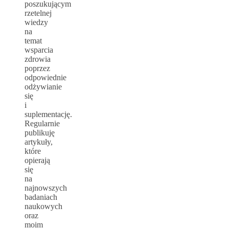
poszukującym
rzetelnej
wiedzy
na
temat
wsparcia
zdrowia
poprzez
odpowiednie
odżywianie
się
i
suplementację.
Regularnie
publikuję
artykuły,
które
opierają
się
na
najnowszych
badaniach
naukowych
oraz
moim