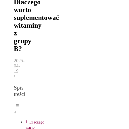
Dlaczego
warto
suplementować
witaminy
z
grupy
B?
2025-
04-
19
/
Spis
treści
Dlaczego
warto