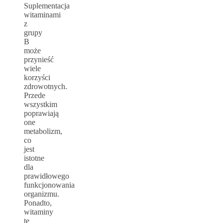
Suplementacja
witaminami
z
grupy
B
może
przynieść
wiele
korzyści
zdrowotnych.
Przede
wszystkim
poprawiają
one
metabolizm,
co
jest
istotne
dla
prawidłowego
funkcjonowania
organizmu.
Ponadto,
witaminy
te