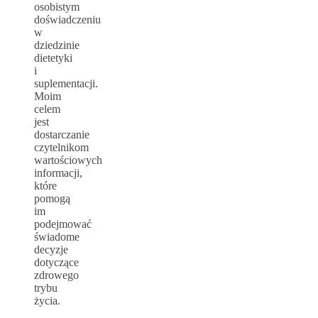
osobistym
doświadczeniu
w
dziedzinie
dietetyki
i
suplementacji.
Moim
celem
jest
dostarczanie
czytelnikom
wartościowych
informacji,
które
pomogą
im
podejmować
świadome
decyzje
dotyczące
zdrowego
trybu
życia.