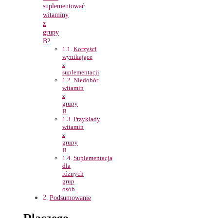
suplementować
witaminy
z
grupy
B?
Korzyści
wynikające
z
suplementacji
Niedobór
witamin
z
grupy
B
Przykłady
witamin
z
grupy
B
Suplementacja
dla
różnych
grup
osób
Podsumowanie
Dlaczego